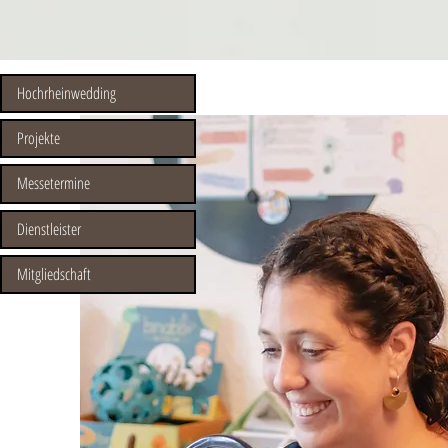
Hochrheinwedding
Projekte
Messetermine
Dienstleister
Mitgliedschaft