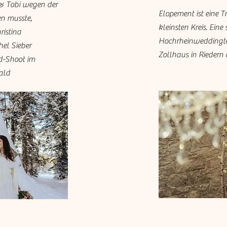
 & Tobi wegen der
Elopement ist eine T
n musste,
kleinsten Kreis. Ein
ristina
Hochrheinweddingte
el Sieber
Zollhaus in Riedern 
ed-Shoot im
ald