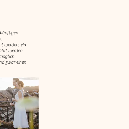
ukünftigen
b.
nt werden, ein
ührt werden -
möglich.
und zwar einen