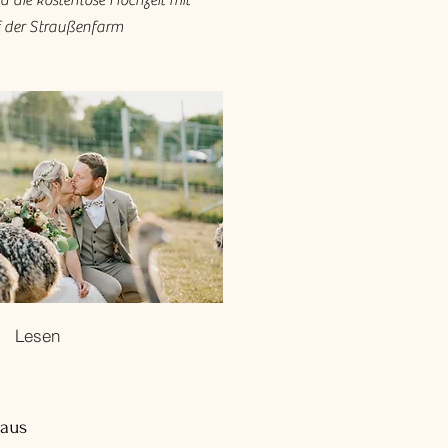
 die kostenlose Hochzeit mit
uf der Straußenfarm
Lesen
haus