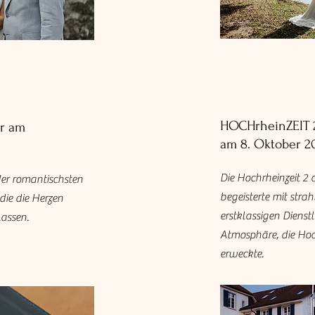
HOCHrheinZEIT 2
er am
am 8. Oktober 2
Die Hochrheinzeit 2 
der romantischsten
begeisterte mit stra
ie die Herzen
erstklassigen Dienstl
lassen.
Atmosphäre, die Ho
erweckte.