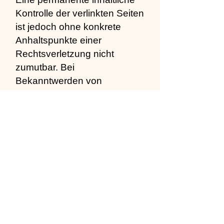
Kontrolle der verlinkten Seiten
ist jedoch ohne konkrete
Anhaltspunkte einer
Rechtsverletzung nicht
zumutbar. Bei
Bekanntwerden von
Rechtsverletzungen werden
wir derartige Links umgehend
entfernen.
Urheberrecht
Die durch die Seitenbetreiber
erstellten Inhalte und Werke
auf diesen Seiten unterliegen
dem deutschen Urheberrecht.