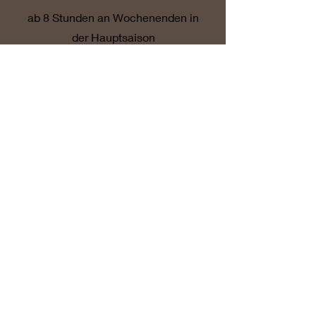
ab 8 Stunden an Wochenenden in
der Hauptsaison
3
Fotocamper