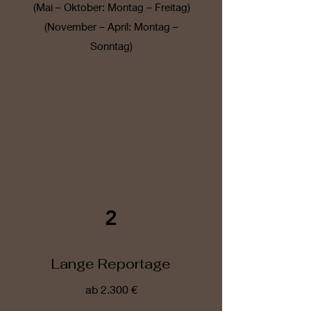
(Mai – Oktober: Montag – Freitag)
(November – April: Montag –
Sonntag)
2
Lange Reportage
ab 2.300 €